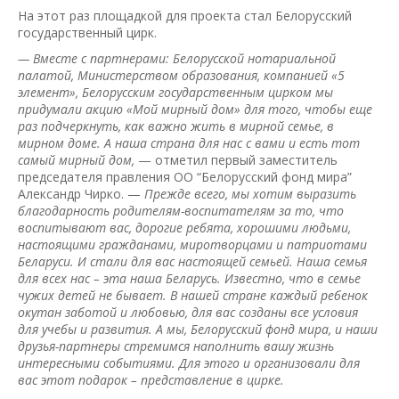
На этот раз площадкой для проекта стал Белорусский
государственный цирк.
— Вместе с партнерами: Белорусской нотариальной
палатой, Министерством образования, компанией «5
элемент», Белорусским государственным цирком мы
придумали акцию «Мой мирный дом» для того, чтобы еще
раз подчеркнуть, как важно жить в мирной семье, в
мирном доме. А наша страна для нас с вами и есть тот
самый мирный дом,
— отметил первый заместитель
председателя правления ОО “Белорусский фонд мира”
Александр Чирко. —
Прежде всего, мы хотим выразить
благодарность родителям-воспитателям за то, что
воспитывают вас, дорогие ребята, хорошими людьми,
настоящими гражданами, миротворцами и патриотами
Беларуси. И стали для вас настоящей семьей. Наша семья
для всех нас – эта наша Беларусь. Известно, что в семье
чужих детей не бывает. В нашей стране каждый ребенок
окутан заботой и любовью, для вас созданы все условия
для учебы и развития. А мы, Белорусский фонд мира, и наши
друзья-партнеры стремимся наполнить вашу жизнь
интересными событиями. Для этого и организовали для
вас этот подарок – представление в цирке.