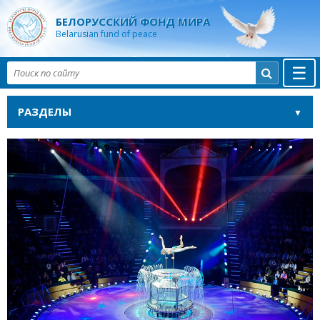
БЕЛОРУССКИЙ ФОНД МИРА
Belarusian fund of peace
☰

РАЗДЕЛЫ