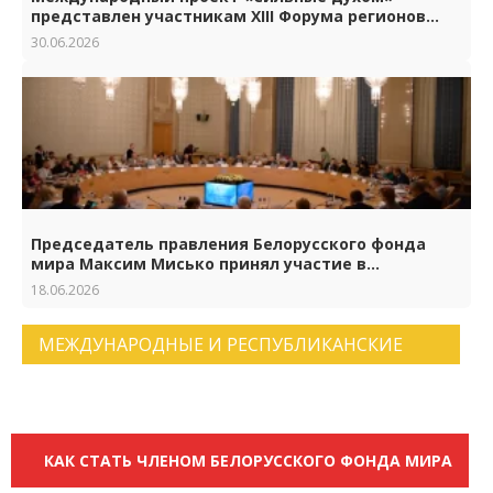
представлен участникам XIII Форума регионов
Беларуси и России
30.06.2026
Председатель правления Белорусского фонда
мира Максим Мисько принял участие в
торжествах по случаю 65-летия Российского
18.06.2026
фонда мира
МЕЖДУНАРОДНЫЕ И РЕСПУБЛИКАНСКИЕ
НОВОСТИ. АРХИВ НОВОСТЕЙ.
КАК СТАТЬ ЧЛЕНОМ БЕЛОРУССКОГО ФОНДА МИРА