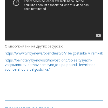
О мероприятии на других ресурсах:
https://www.tvr.by/news/obshchestvo/v_belgostsirke_v_ramkak
https://belnotary.by/novosti/novosti-bnp/bolee-tysyachi-
vospitannikov-domov-semeynogo-tipa-posetili-feerichnoe-
vodnoe-shou-v-belgostsirke/