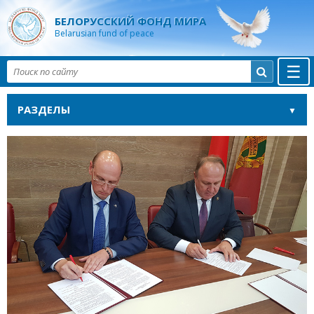
БЕЛОРУССКИЙ ФОНД МИРА
Belarusian fund of peace
☰

РАЗДЕЛЫ