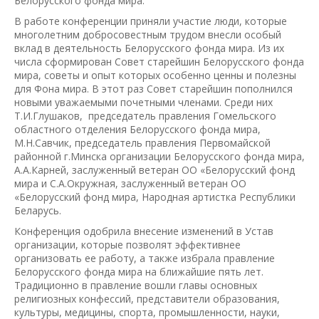
Белорусского фонда мира.
В работе конференции приняли участие люди, которые
многолетним добросовестным трудом внесли особый
вклад в деятельность Белорусского фонда мира. Из их
числа сформирован Совет старейшин Белорусского фонда
мира, советы и опыт которых особенно ценны и полезны
для Фона мира. В этот раз Совет старейшин пополнился
новыми уважаемыми почетными членами. Среди них
Т.И.Глушаков, председатель правления Гомельского
областного отделения Белорусского фонда мира,
М.Н.Савчик, председатель правления Первомайской
районной г.Минска организации Белорусского фонда мира,
А.А.Карней, заслуженный ветеран ОО «Белорусский фонд
мира и С.А.Окружная, заслуженный ветеран ОО
«Белорусский фонд мира, Народная артистка Республики
Беларусь.
Конференция одобрила внесение изменений в Устав
организации, которые позволят эффективнее
организовать ее работу, а также избрала правление
Белорусского фонда мира на ближайшие пять лет.
Традиционно в правление вошли главы основных
религиозных конфессий, представители образования,
культуры, медицины, спорта, промышленности, науки,