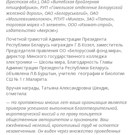
(Брестская обл.), ОАО «Витебская бройлерная
птицефабрика», РУП «Гомельское отделение Белорусской
железной дороги», ОАО «Беларуськалий», ОАО
«Могилевхимволокно», РПУП «Мингаз», ЗАО «Патио»,
торговая марка «5 элемент», ООО «Изомат-строй»,
издательства «Аверсэв»).
Почетной грамотой Администрации Президента
Республики Беларусь награжден Г.В.Козел, заместитель
Председателя правления ОО «Белорусский фонд мира»,
директор Минского государственного колледжа
электроники — Школы мира, Благодарность Главы
Администрации Президента Республики Беларусь
объявлена Л.В.Бурштын, учителю географии и биологии
СШ № 1 г.Маларита.
Вручая награды, Татьяна Александровна Шендик,
отметила:
— На протяжении многих лет ваша организация является
примером успешного выполнения благотворительной,
миротворческой миссий и по праву пользуется
общественным авторитетом и признанием. Ваш
ежедневный нелегкий, кропотливый труд не остается
незамеченным. Он виден через множество проведенных