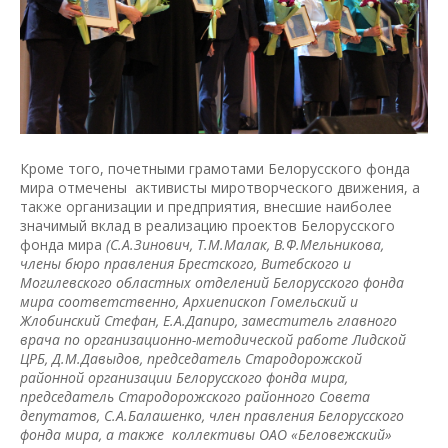
Кроме того, почетными грамотами Белорусского фонда
мира отмечены активисты миротворческого движения, а
также организации и предприятия, внесшие наиболее
значимый вклад в реализацию проектов Белорусского
фонда мира
(С.А.Зинович, Т.М.Малак, В.Ф.Мельникова,
члены бюро правления Брестского, Витебского и
Могилевского областных отделений Белорусского фонда
мира соответственно, Архиепископ Гомельский и
Жлобинский Стефан, Е.А.Дапиро, заместитель главного
врача по организационно-методической работе Лидской
ЦРБ, Д.М.Давыдов, председатель Стародорожской
районной организации Белорусского фонда мира,
председатель Стародорожского районного Совета
депутатов, С.А.Балашенко, член правления Белорусского
фонда мира, а также коллективы ОАО «Беловежский»