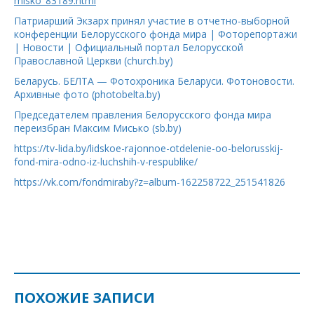
misko_83189.html
Патриарший Экзарх принял участие в отчетно-выборной
конференции Белорусского фонда мира | Фоторепортажи
| Новости | Официальный портал Белорусской
Православной Церкви (church.by)
Беларусь. БЕЛТА — Фотохроника Беларуси. Фотоновости.
Архивные фото (photobelta.by)
Председателем правления Белорусского фонда мира
переизбран Максим Мисько (sb.by)
https://tv-lida.by/lidskoe-rajonnoe-otdelenie-oo-belorusskij-
fond-mira-odno-iz-luchshih-v-respublike/
https://vk.com/fondmiraby?z=album-162258722_251541826
ПОХОЖИЕ ЗАПИСИ