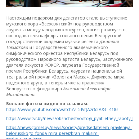
Настоящим подарком для делегатов стало выступление
мужского хора «Всехсвятский» под руководством
лауреата международных конкурсов, магистра искусств,
преподавателя кафедры сольного пения Белорусской
государственной академии музыки регента
Дмитрия
Токмакова
и Государственного академического
симфонического оркестра Республики Беларусь под
руководством Народного артиста Беларусь, Заслуженного
деятеля искусств РСФСР, лауреата Государственной
премии Республики Беларусь, лауреата национальной
театральной премии «Золотая Маска», Дирижера мира,
надежного друга, а теперь и члена правления
Белорусского фонда мира
Анисимова Александра
Михайловича.
Больше фото и видео по ссылкам:
https://www.youtube.com/watch?v=5IVrJAzr62A&t=418s
https://www.tvr.by/news/obshchestvo/itogi_pyatiletney_raboty_b
https://newsgomel.by/news/society/predsedatelem-pravleniya-
belorusskogo-fonda-mira-pereizbran-maksim-