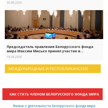
Беларуси и России
30.06.2026
Председатель правления Белорусского фонда
мира Максим Мисько принял участие в
торжествах по случаю 65-летия Российского
18.06.2026
фонда мира
МЕЖДУНАРОДНЫЕ И РЕСПУБЛИКАНСКИЕ
НОВОСТИ. АРХИВ НОВОСТЕЙ.
КАК СТАТЬ ЧЛЕНОМ БЕЛОРУССКОГО ФОНДА МИРА
Фильм о деятельности Белорусского фонда мира