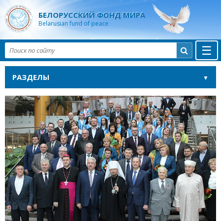
БЕЛОРУССКИЙ ФОНД МИРА
Belarusian fund of peace
☰

РАЗДЕЛЫ