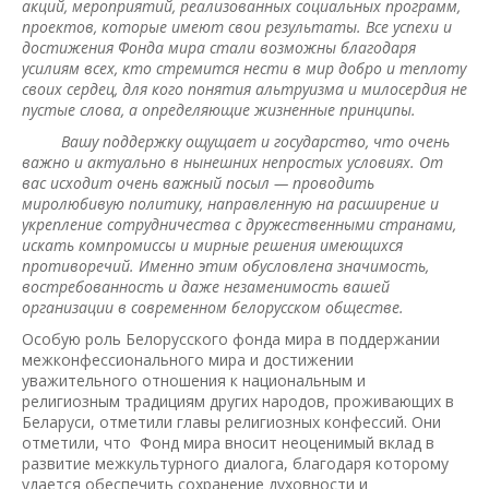
акций, мероприятий, реализованных социальных программ,
проектов, которые имеют свои результаты. Все успехи и
достижения Фонда мира стали возможны благодаря
усилиям всех, кто стремится нести в мир добро и теплоту
своих сердец, для кого понятия альтруизма и милосердия не
пустые слова, а определяющие жизненные принципы.
Вашу поддержку ощущает и государство, что очень
важно и актуально в нынешних непростых условиях. От
вас исходит очень важный посыл — проводить
миролюбивую политику, направленную на расширение и
укрепление сотрудничества с дружественными странами,
искать компромиссы и мирные решения имеющихся
противоречий. Именно этим обусловлена значимость,
востребованность и даже незаменимость вашей
организации в современном белорусском обществе.
Особую роль Белорусского фонда мира в поддержании
межконфессионального мира и достижении
уважительного отношения к национальным и
религиозным традициям других народов, проживающих в
Беларуси, отметили главы религиозных конфессий. Они
отметили, что Фонд мира вносит неоценимый вклад в
развитие межкультурного диалога, благодаря которому
удается обеспечить сохранение духовности и