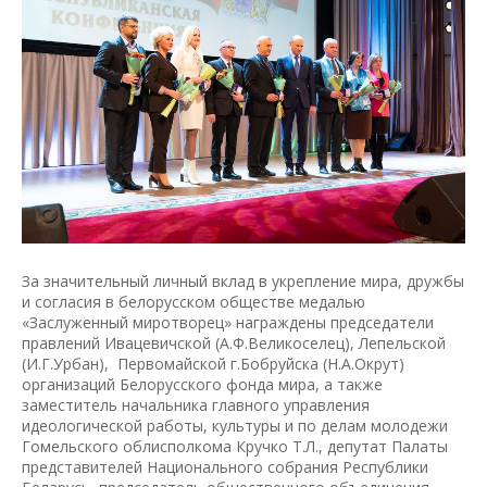
За значительный личный вклад в укрепление мира, дружбы
и согласия в белорусском обществе медалью
«Заслуженный миротворец» награждены председатели
правлений Ивацевичской (А.Ф.Великоселец), Лепельской
(И.Г.Урбан), Первомайской г.Бобруйска (Н.А.Окрут)
организаций Белорусского фонда мира, а также
заместитель начальника главного управления
идеологической работы, культуры и по делам молодежи
Гомельского облисполкома Кручко Т.Л., депутат Палаты
представителей Национального собрания Республики