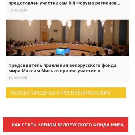
представлен участникам XIII Форума регионов
Беларуси и России
30.06.2026
Председатель правления Белорусского фонда
мира Максим Мисько принял участие в
торжествах по случаю 65-летия Российского
18.06.2026
фонда мира
МЕЖДУНАРОДНЫЕ И РЕСПУБЛИКАНСКИЕ
НОВОСТИ. АРХИВ НОВОСТЕЙ.
КАК СТАТЬ ЧЛЕНОМ БЕЛОРУССКОГО ФОНДА МИРА