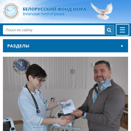
БЕЛОРУССКИЙ ФОНД МИРА
Belarusian fund of peace
☰

РАЗДЕЛЫ