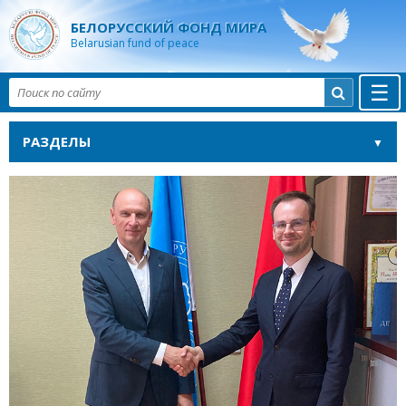
БЕЛОРУССКИЙ ФОНД МИРА
Belarusian fund of peace
☰

РАЗДЕЛЫ