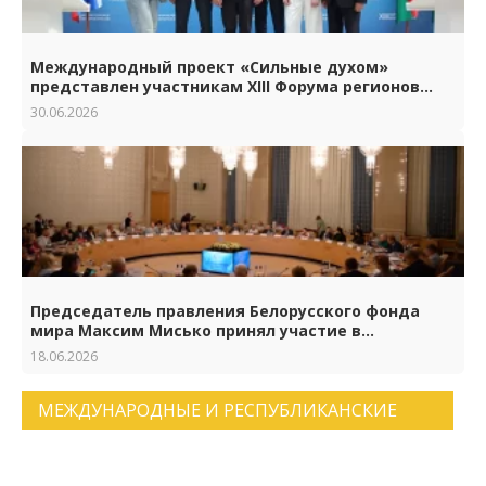
Международный проект «Сильные духом»
представлен участникам XIII Форума регионов
Беларуси и России
30.06.2026
Председатель правления Белорусского фонда
мира Максим Мисько принял участие в
торжествах по случаю 65-летия Российского
18.06.2026
фонда мира
МЕЖДУНАРОДНЫЕ И РЕСПУБЛИКАНСКИЕ
НОВОСТИ. АРХИВ НОВОСТЕЙ.