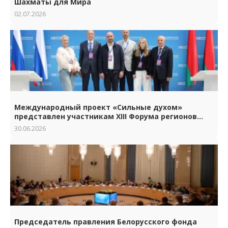
Шахматы для Мира
02.07.2026
Международный проект «Сильные духом»
представлен участникам XIII Форума регионов
Беларуси и России
30.06.2026
Председатель правления Белорусского фонда