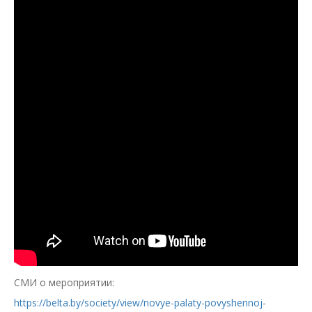
СМИ о мероприятии:
https://belta.by/society/view/novye-palaty-povyshennoj-