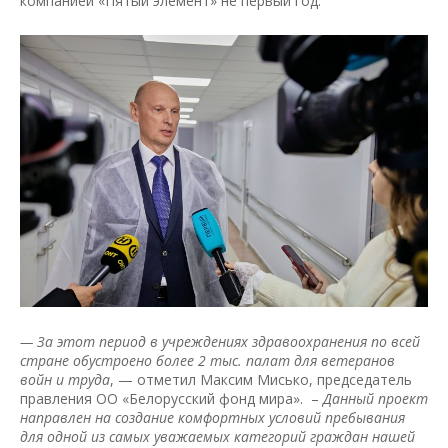
компанией «Пятый элемент» не первый год.
— За этот период в учреждениях здравоохранения по всей
стране обустроено более 2 тыс. палат для ветеранов
войн и труда
, — отметил Максим Мисько, председатель
правления ОО «Белорусский фонд мира». –
Данный проект
направлен на создание комфортных условий пребывания
для одной из самых уважаемых категорий граждан нашей