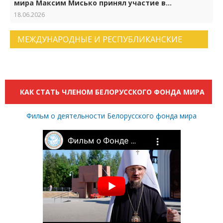
мира Максим Мисько принял участие в
торжествах по случаю 65-летия Российского
18.06.2026
фонда мира
МЕЖДУНАРОДНЫЕ И РЕСПУБЛИКАНСКИЕ
НОВОСТИ. АРХИВ НОВОСТЕЙ.
КАК СТАТЬ ЧЛЕНОМ БЕЛОРУССКОГО ФОНДА МИРА
Фильм о деятельности Белорусского фонда мира