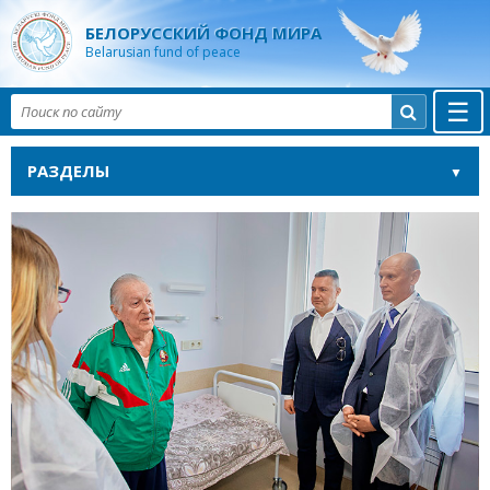
БЕЛОРУССКИЙ ФОНД МИРА
Belarusian fund of peace
☰

РАЗДЕЛЫ