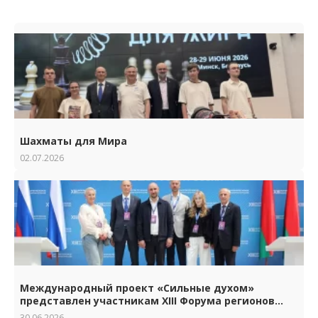
Шахматы для Мира
02.07.2026
Международный проект «Сильные духом»
представлен участникам XIII Форума регионов
Беларуси и России
30.06.2026