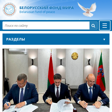
БЕЛОРУССКИЙ ФОНД МИРА
Belarusian fund of peace
☰

РАЗДЕЛЫ