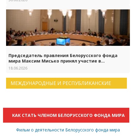
Председатель правления Белорусского фонда
мира Максим Мисько принял участие в
торжествах по случаю 65-летия Российского
18.06.2026
фонда мира
МЕЖДУНАРОДНЫЕ И РЕСПУБЛИКАНСКИЕ
НОВОСТИ. АРХИВ НОВОСТЕЙ.
КАК СТАТЬ ЧЛЕНОМ БЕЛОРУССКОГО ФОНДА МИРА
Фильм о деятельности Белорусского фонда мира