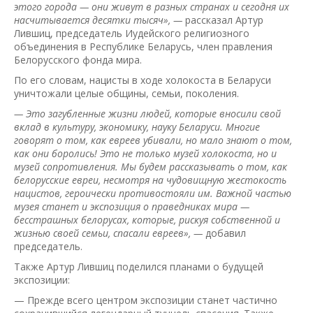
этого города — они живут в разных странах и сегодня их
насчитывается десятки тысяч», —
рассказал Артур
Лившиц, председатель Иудейского религиозного
объединения в Республике Беларусь, член правления
Белорусского фонда мира.
По его словам, нацисты в ходе холокоста в Беларуси
уничтожали целые общины, семьи, поколения.
— Это загубленные жизни людей, которые вносили свой
вклад в культуру, экономику, науку Беларуси. Многие
говорят о том, как евреев убивали, но мало знают о том,
как они боролись! Это не только музей холокоста, но и
музей сопротивления. Мы будем рассказывать о том, как
белорусские евреи, несмотря на чудовищную жестокость
нацистов, героически противостояли им. Важной частью
музея станет и экспозиция о праведниках мира —
бесстрашных белорусах, которые, рискуя собственной и
жизнью своей семьи, спасали евреев», —
добавил
председатель.
Также Артур Лившиц поделился планами о будущей
экспозиции:
— Прежде всего центром экспозиции станет частично