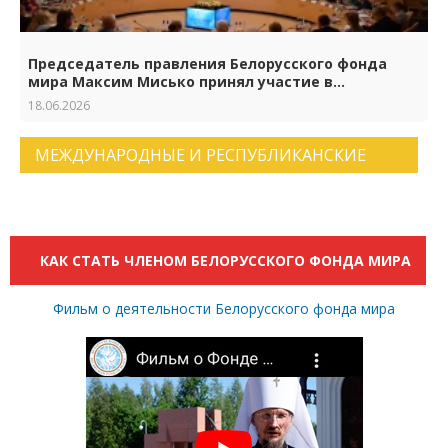
Председатель правления Белорусского фонда
мира Максим Мисько принял участие в
торжествах по случаю 65-летия Российского
18.06.2026
фонда мира
МЕЖДУНАРОДНЫЕ И РЕСПУБЛИКАНСКИЕ
НОВОСТИ. АРХИВ НОВОСТЕЙ.
КАК СТАТЬ ЧЛЕНОМ БЕЛОРУССКОГО ФОНДА МИРА
Фильм о деятельности Белорусского фонда мира