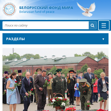
БЕЛОРУССКИЙ ФОНД МИРА
Belarusian fund of peace
☰

РАЗДЕЛЫ