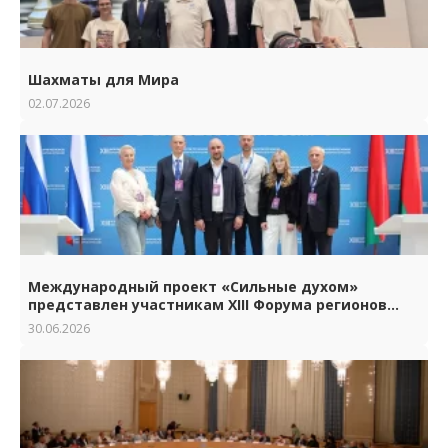
Шахматы для Мира
02.07.2026
Международный проект «Сильные духом»
представлен участникам XIII Форума регионов
Беларуси и России
30.06.2026