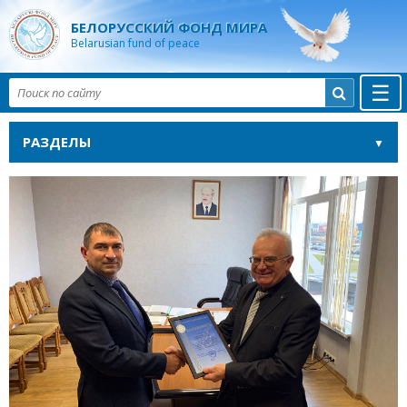
БЕЛОРУССКИЙ ФОНД МИРА
Belarusian fund of peace
☰

РАЗДЕЛЫ