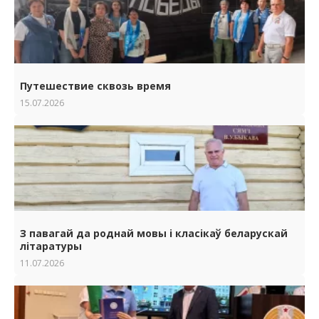
Путешествие сквозь время
15.07.2026
З павагай да роднай мовы i класiкаў беларускай
лiтаратуры
11.07.2026