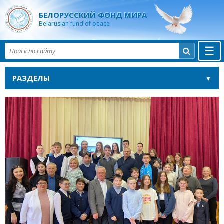
БЕЛОРУССКИЙ ФОНД МИРА
Belarusian fund of peace
☰

РАЗДЕЛЫ