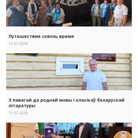
Путешествие сквозь время
15.07.2026
З павагай да роднай мовы i класiкаў беларускай
лiтаратуры
11.07.2026