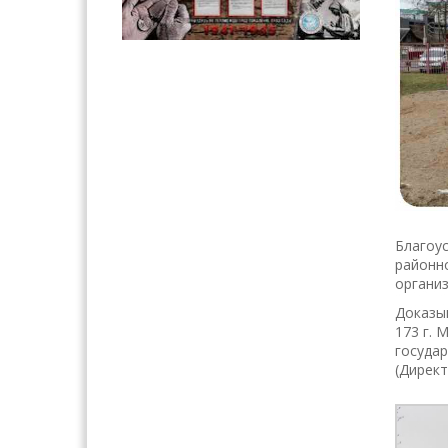
Благоус
районно
организ
Доказы
173 г. 
госуда
(Директ