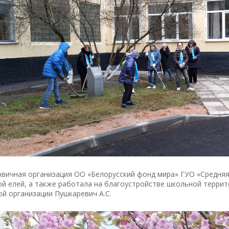
рвичная организация ОО «Белорусский фонд мира» ГУО «Средняя 
й елей, а также работала на благоустройстве школьной террит
й организации Пушкаревич А.С.