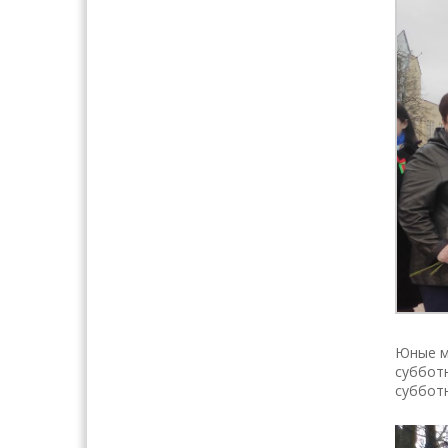
Юные м
субботн
субботн