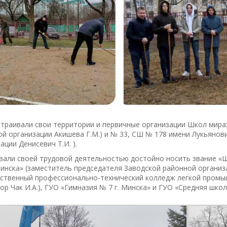
траивали свои территории и первичные организации Школ мира:
й организации Акишева Г.М.) и № 33, СШ № 178 имени Лукьянов
ации Денисевич Т.И. ).
вали своей трудовой деятельностью достойно носить звание «
Минска» (заместитель председателя Заводской районной организ
рственный профессионально-технический колледж легкой промы
ор Чак И.А.), ГУО «Гимназия № 7 г. Минска» и ГУО «Средняя шко