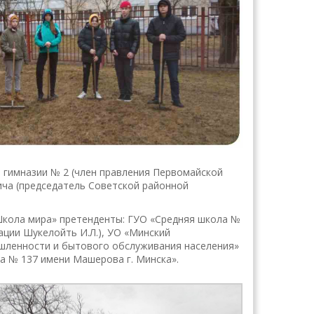
 гимназии № 2 (член правления Первомайской
ича (председатель Советской районной
Школа мира» претенденты: ГУО «Средняя школа №
ации Шукелойть И.Л.), УО «Минский
шленности и бытового обслуживания населения»
ла № 137 имени Машерова г. Минска».