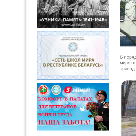
В поряд
миротво
тринадц