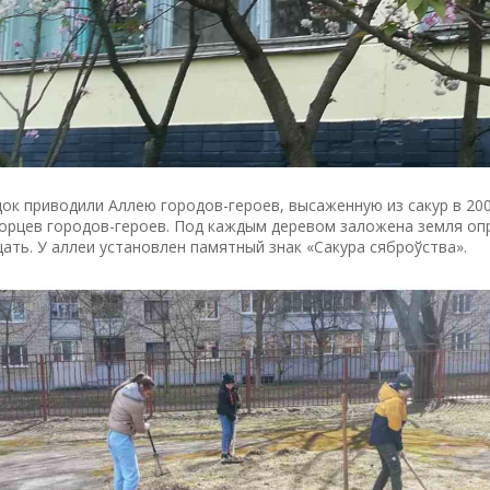
ок приводили Аллею городов-героев, высаженную из сакур в 20
рцев городов-героев. Под каждым деревом заложена земля опре
ать. У аллеи установлен памятный знак «Сакура сяброўства».