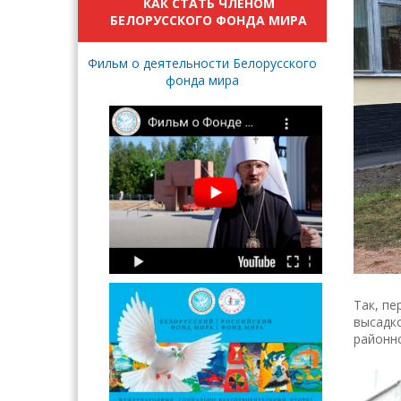
КАК СТАТЬ ЧЛЕНОМ
БЕЛОРУССКОГО ФОНДА МИРА
Фильм о деятельности Белорусского
фонда мира
Так, пе
высадко
районно