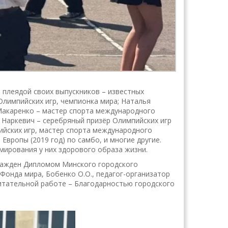
 плеядой своих выпускников – известных
лимпийских игр, чемпионка мира; Наталья
Макаренко – мастер спорта международного
а Наркевич – серебряный призёр Олимпийских игр
пийских игр, мастер спорта международного
вропы (2019 год) по самбо, и многие другие.
ирования у них здорового образа жизни.
ражден Дипломом Минского городского
 Фонда мира, Бобенко О.О., педагог-организатор
питательной работе – Благодарностью городского