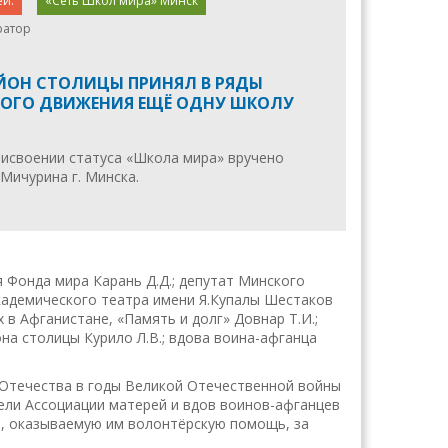
ей.
«Сеть Школ мира» Минск
ратор
ЙОН СТОЛИЦЫ ПРИНЯЛ В РЯДЫ
ОГО ДВИЖЕНИЯ ЕЩЁ ОДНУ ШКОЛУ
рисвоении статуса «Школа мира» вручено
Мичурина г. Минска.
 Фонда мира Карань Д.Д.; депутат Минского
кадемического театра имени Я.Купалы Шестаков
 в Афганистане, «Память и долг» Довнар Т.И.;
на столицы Курило Л.В.; вдова воина-афганца
Отечества в годы Великой Отечественной войны
тели Ассоциации матерей и вдов воинов-афганцев
м, оказываемую им волонтёрскую помощь, за