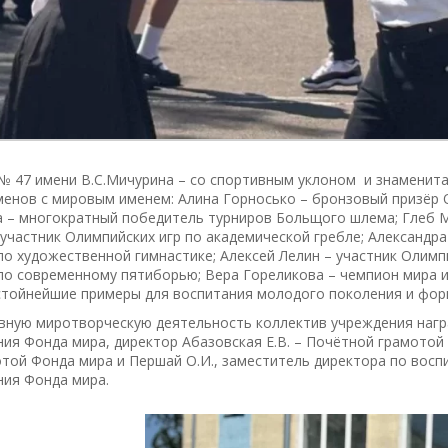
 47 имени В.С.Мичурина – со спортивным уклоном и знаменита
енов с мировым именем: Алина Горносько – бронзовый призёр О
а – многократный победитель турниров Больщого шлема; Глеб 
 участник Олимпийских игр по академической гребле; Александр
 по художественной гимнастике; Алексей Лелин – участник Олим
по современному пятиборью; Вера Гореликова – чемпион мира и Е
стойнейшие примеры для воспитания молодого поколения и форм
ивную миротворческую деятельность коллектив учреждения наг
ия Фонда мира, директор Абазовская Е.В. – Почётной грамотой
той Фонда мира и Першай О.И., заместитель директора по вос
ния Фонда мира.