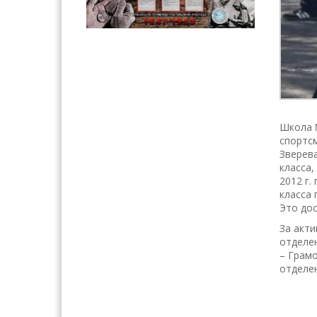
Школа №
спортсм
Зверев
класса,
2012 г.
класса 
Это до
За акт
отделен
– Грамо
отделе