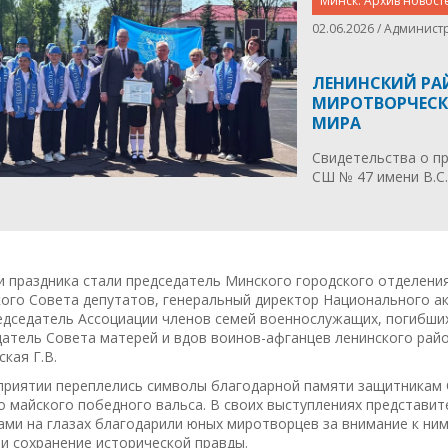
Минск. Архив новост
02.06.2026 / Админист
ЛЕНИНСКИЙ РА
МИРОТВОРЧЕСК
МИРА
Свидетельства о п
СШ № 47 имени В.С.
 праздника стали председатель Минского городского отделения
кого Совета депутатов, генеральный директор Национального а
редседатель Ассоциации членов семей военнослужащих, погибших
атель Совета матерей и вдов воинов-афганцев ленинского райо
кая Г.В.
приятии переплелись символы благодарной памяти защитникам 
о майского победного вальса. В своих выступлениях представи
ами на глазах благодарили юных миротворцев за внимание к ни
и сохранение исторической правды.