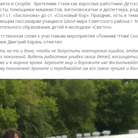
яти и Скорби. Зрителями стали как взрослые работники Детско
ты, помощники машинистов, вагоновожатые и диспетчера, родит
от ст. «Заслонова» до ст. «Сосновый бор». Праздник, хоть и т
ающим пассажирам учащиеся Школ мира Советского района г. Ми
ительного образования детей и молодежи «Светоч».
тственном слове к участникам мероприятия «Помним! Чтим! Ск
ния Дмитрий Карань отметил:
ь на то и дана, чтобы не допустить повторения ошибок, отда
 поколений. Видеть радостные улыбки своих детей, восхищатьс
е и в мирное время. Берегите мир и дорожите им! Воспитывайт
у поколению! Храните и передавайте им все самое лучшее и дос