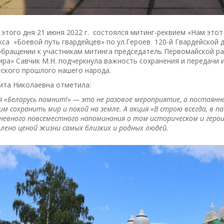
 этого дня 21 июня 2022 г. состоялся митинг-реквием «Нам эт
са «Боевой путь гвардейцев» по ул.Героев 120-й Гвардейской д
обращении к участникам митинга председатель Первомайской ра
ра» Савчик М.Н. подчеркнула важность сохранения и передачи 
ского прошлого нашего народа.
ита Николаевна отметила:
я «Беларусь помнит!» — это не разовое мероприятие, а постоянн
м сохранить мир и покой на земле. А акция «В строю всегда, в 
евного повсеместного напоминания о том историческом и герои
лено ценой жизни самых близких и родных людей.