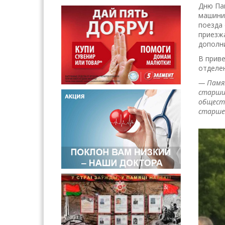
Дню Пам
машинис
поезда 
приезж
дополн
В приве
отделе
— Памят
старших
обществ
старшем