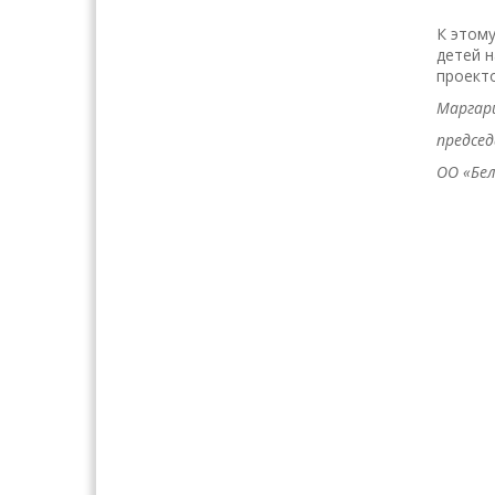
К этому
детей н
проекто
Маргар
председ
ОО «Бел