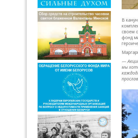
В канун
комплек
своем 
фонд ми
героиче
Маргар
—
Акци
мы хоти
каждодн
прослав