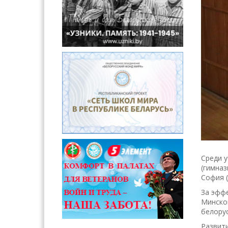
Среди 
(гимназ
София 
За эфф
Минског
белорус
Развит