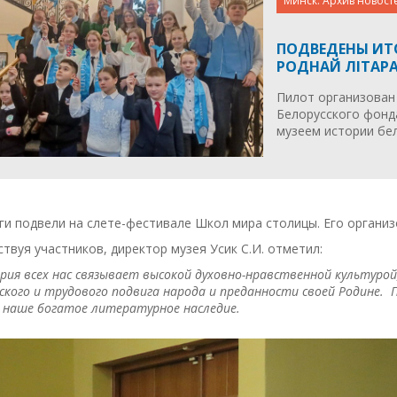
Минск. Архив новост
ПОДВЕДЕНЫ ИТ
РОДНАЙ ЛIТАРА
Пилот организован
Белорусского фонд
музеем истории бе
ги подвели на слете-фестивале Школ мира столицы. Его организ
твуя участников, директор музея Усик С.И. отметил:
ия всех нас связывает высокой духовно-нравственной культуро
ского и трудового подвига народа и преданности своей Родине. П
 наше богатое литературное наследие.