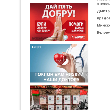
в новом
Дмитр
предс
Минско
Белор