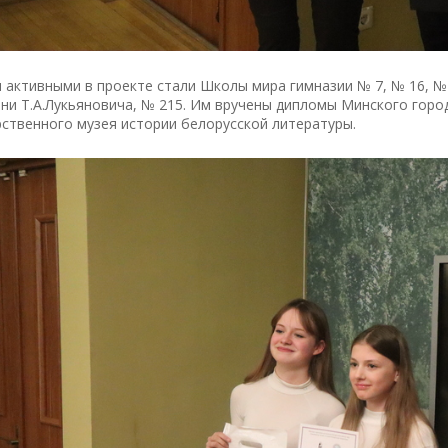
активными в проекте стали Школы мира гимназии № 7, № 16, № 
ни Т.А.Лукьяновича, № 215. Им вручены дипломы Минского горо
ственного музея истории белорусской литературы.