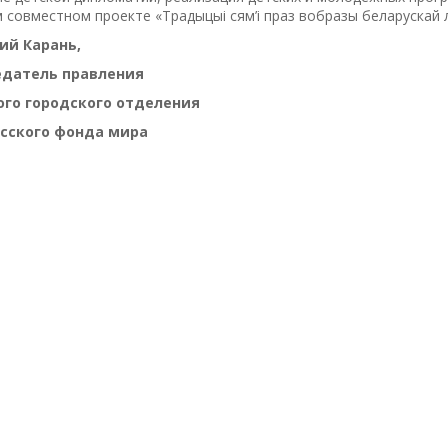
 совместном проекте «Традыцыi сям’i праз вобразы беларускай 
ий Карань,
едатель правления
го городского отделения
усского фонда мира