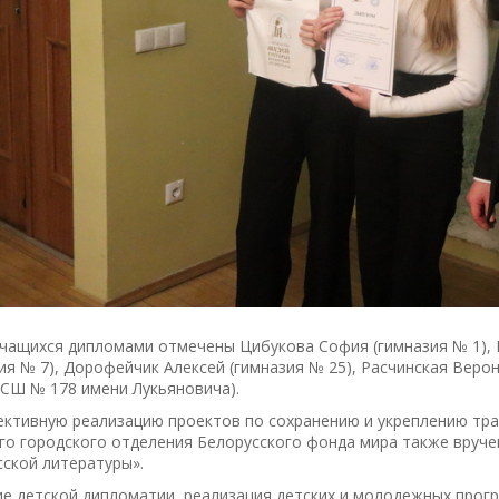
учащихся дипломами отмечены Цибукова София (гимназия № 1), 
ия № 7), Дорофейчик Алексей (гимназия № 25), Расчинская Веро
(СШ № 178 имени Лукьяновича).
ективную реализацию проектов по сохранению и укреплению тра
о городского отделения Белорусского фонда мира также вруче
ской литературы».
ие детской дипломатии, реализация детских и молодежных прог