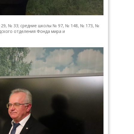
29, № 33; средние школы № 97, № 148, № 173, №
дского отделения Фонда мира и