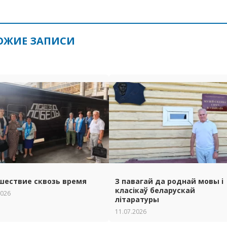
ОЖИЕ ЗАПИСИ
шествие сквозь время
З павагай да роднай мовы i
класiкаў беларускай
2026
лiтаратуры
11.07.2026