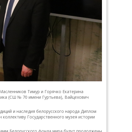
Масленников Тимур и Горячко Екатерина
ника (СШ № 70 имени Гуртьева), Вайцехович
диций и наследия белорусского народа Диплом
н коллективу Государственного музея истории
рамм Белорусского фонда мира будут продолжены