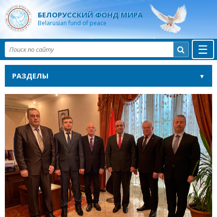
БЕЛОРУССКИЙ ФОНД МИРА
Belarusian fund of peace
☰

РАЗДЕЛЫ