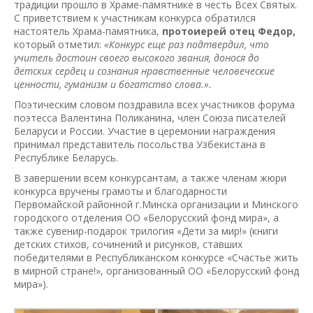
традиции прошло в Храме-памятнике в честь Всех Святых.
С приветствием к участникам конкурса обратился
настоятель Храма-памятника,
протоиерей отец Федор,
который отметил:
«Конкурс еще раз подтвердил, что
учитель достоин своего высокого звания, донося до
детских сердец и сознания нравственные человеческие
ценности, гуманизм и богатство слова.».
Поэтическим словом поздравила всех участников форума
поэтесса Валентина Поликанина, член Союза писателей
Беларуси и России. Участие в церемонии награждения
принимал представитель посольства Узбекистана в
Республике Беларусь.
В завершении всем конкурсантам, а также членам жюри
конкурса вручены грамоты и благодарности
Первомайской районной г.Минска организации и Минского
городского отделения ОО «Белорусский фонд мира», а
также сувенир-подарок трилогия «Дети за мир!» (книги
детских стихов, сочинений и рисунков, ставших
победителями в Республиканском конкурсе «Счастье жить
в мирной стране!», организованный ОО «Белорусский фонд
мира»).