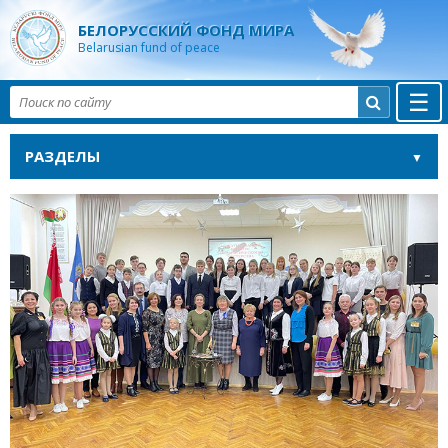
БЕЛОРУССКИЙ ФОНД МИРА
Belarusian fund of peace
☰

РАЗДЕЛЫ