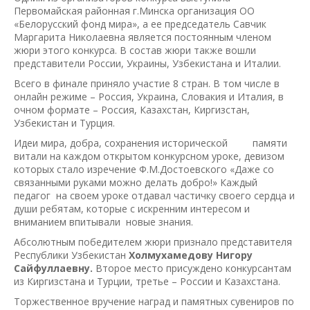
Первомайская районная г.Минска организация ОО
«Белорусский фонд мира», а ее председатель Савчик
Маргарита Николаевна является постоянным членом
жюри этого конкурса. В состав жюри также вошли
представители России, Украины, Узбекистана и Италии.
Всего в финале приняло участие 8 стран. В том числе в
онлайн режиме – Россия, Украина, Словакия и Италия, в
очном формате – Россия, Казахстан, Киргизстан,
Узбекистан и Турция.
Идеи мира, добра, сохранения исторической памяти
витали на каждом открытом конкурсном уроке, девизом
которых стало изречение Ф.М.Достоевского «Даже со
связанными руками можно делать добро!» Каждый
педагог на своем уроке отдавал частичку своего сердца и
души ребятам, которые с искренним интересом и
вниманием впитывали новые знания.
Абсолютным победителем жюри признало представителя
Республики Узбекистан
Холмухамедову Нигору
Сайфуллаевну.
Второе место присуждено конкурсантам
из Киргизстана и Турции, третье – России и Казахстана.
Торжественное вручение наград и памятных сувениров по