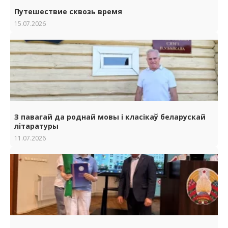
Путешествие сквозь время
15.07.2026
З павагай да роднай мовы i класiкаў беларускай
лiтаратуры
11.07.2026