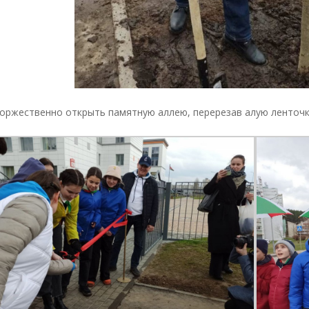
торжественно открыть памятную аллею, перерезав алую ленточк