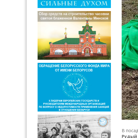
В посад
Рудый