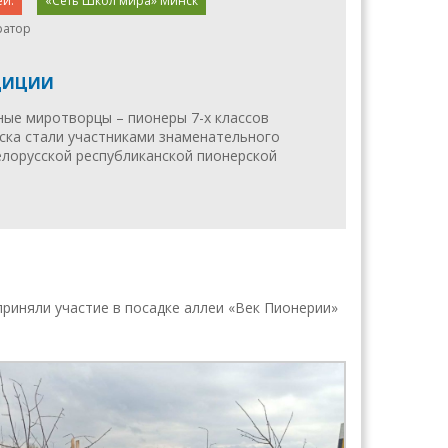
ей.
«Сеть Школ мира» Минск
ратор
ДИЦИИ
юные миротворцы – пионеры 7-х классов
нска стали участниками знаменательного
елорусской республиканской пионерской
риняли участие в посадке аллеи «Век Пионерии»