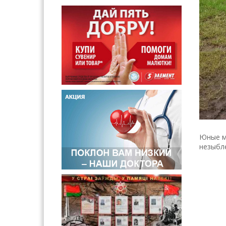
Юные м
незыбл