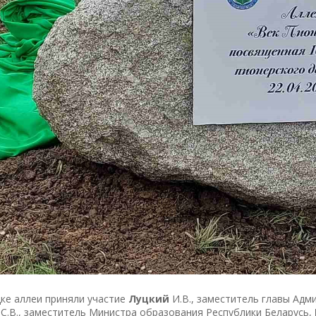
ке аллеи приняли участие
Луцкий
И.В., заместитель главы Адм
С.В., заместитель Министра образования Республики Беларусь,