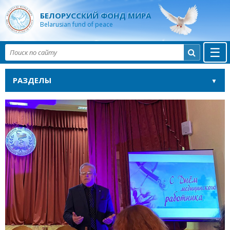
БЕЛОРУССКИЙ ФОНД МИРА
Belarusian fund of peace
☰

РАЗДЕЛЫ