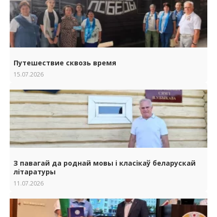
Путешествие сквозь время
15.07.2026
З павагай да роднай мовы i класiкаў беларускай
лiтаратуры
11.07.2026