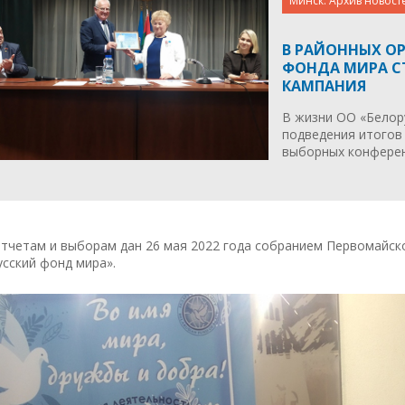
Минск. Архив новост
В РАЙОННЫХ О
ФОНДА МИРА С
КАМПАНИЯ
В жизни ОО «Белору
подведения итогов
выборных конферен
тчетам и выборам дан 26 мая 2022 года собранием Первомайск
сский фонд мира».