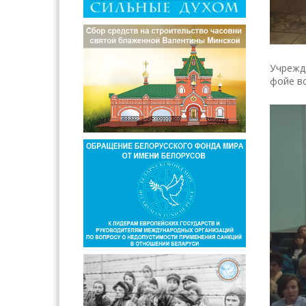
Учрежде
фойе вс