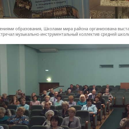
ниями образования, Школами мира района организована выставка
тречал музыкально-инструментальный коллектив средней школы