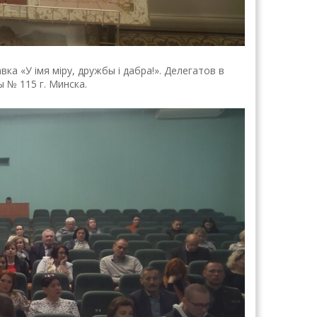
 «У iмя мiру, дружбы i дабра!». Делегатов в
 № 115 г. Минска.