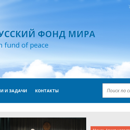
УССКИЙ ФОНД МИРА
n fund of peace
И И ЗАДАЧИ
КОНТАКТЫ