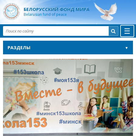
БЕЛОРУССКИЙ ФОНД МИРА
Belarusian fund of peace
☰

РАЗДЕЛЫ