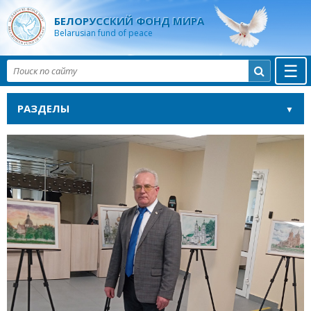
БЕЛОРУССКИЙ ФОНД МИРА
Belarusian fund of peace
☰

РАЗДЕЛЫ