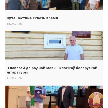
Путешествие сквозь время
15.07.2026
З павагай да роднай мовы i класiкаў беларускай
лiтаратуры
11.07.2026