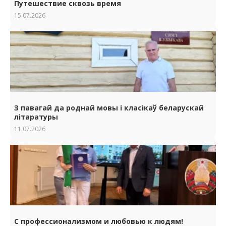
Путешествие сквозь время
15.07.2026
З павагай да роднай мовы i класiкаў беларускай
лiтаратуры
11.07.2026
С профессионализмом и любовью к людям!