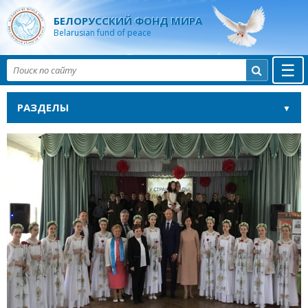
БЕЛОРУССКИЙ ФОНД МИРА
Belarusian fund of peace
☰

РАЗДЕЛЫ