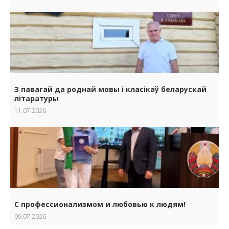
З павагай да роднай мовы i класiкаў беларускай
лiтаратуры
11.07.2026
С профессионализмом и любовью к людям!
09.07.2026