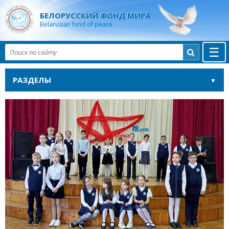
БЕЛОРУССКИЙ ФОНД МИРА
Belarusian fund of peace
☰

РАЗДЕЛЫ