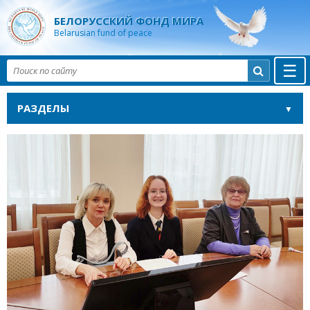
БЕЛОРУССКИЙ ФОНД МИРА
Belarusian fund of peace
☰

РАЗДЕЛЫ