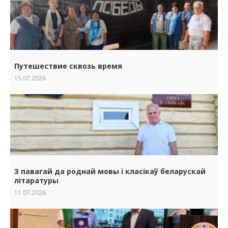
Путешествие сквозь время
15.07.2026
З павагай да роднай мовы i класiкаў беларускай
лiтаратуры
11.07.2026