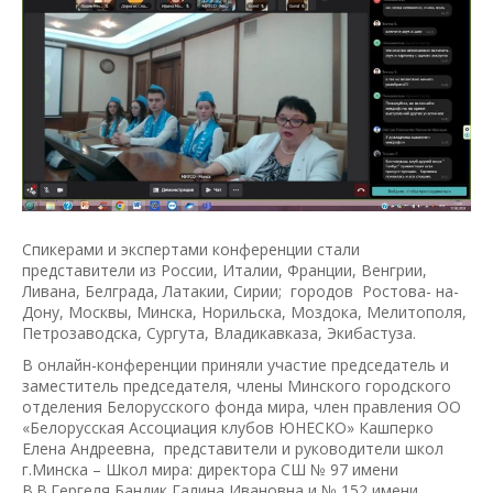
Спикерами и экспертами конференции стали
представители из России, Италии, Франции, Венгрии,
Ливана, Белграда, Латакии, Сирии; городов Ростова- на-
Дону, Москвы, Минска, Норильска, Моздока, Мелитополя,
Петрозаводска, Сургута, Владикавказа, Экибастуза.
В онлайн-конференции приняли участие председатель и
заместитель председателя, члены Минского городского
отделения Белорусского фонда мира, член правления ОО
«Белорусская Ассоциация клубов ЮНЕСКО» Кашперко
Елена Андреевна, представители и руководители школ
г.Минска – Школ мира: директора СШ № 97 имени
В.В.Гергеля Бандик Галина Ивановна и № 152 имени