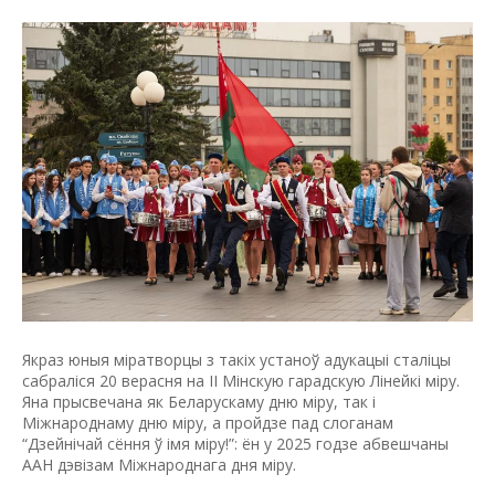
Якраз юныя міратворцы з такіх устаноў адукацыі сталіцы
сабраліся 20 верасня на II Мінскую гарадскую Лінейкі міру.
Яна прысвечана як Беларускаму дню міру, так і
Міжнароднаму дню міру, а пройдзе пад слоганам
“Дзейнічай сёння ў імя міру!”: ён у 2025 годзе абвешчаны
ААН дэвізам Міжнароднага дня міру.