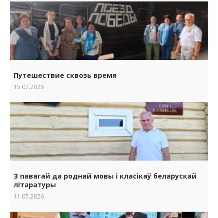
Путешествие сквозь время
15.07.2026
З павагай да роднай мовы i класiкаў беларускай
лiтаратуры
11.07.2026