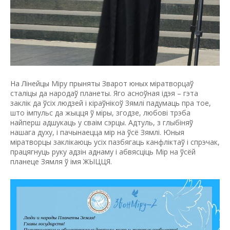
На Лінейцы Міру прыняты Зварот юных міратворцаў
сталіцы да народаў планеты. Яго асноўная ідэя – гэта
заклік да ўсіх людзей і кіраўнікоў Зямлі падумаць пра тое,
што імпульс да жыцця ў міры, згодзе, любові трэба
найперш адшукаць у сваім сэрцы. Адтуль, з глыбіняў
нашага духу, і пачынаецца мір на ўсё Зямлі. Юныя
міратворцы заклікаюць усіх пазбягаць канфліктаў і спрэчак,
працягнуць руку адзін аднаму і абвясціць Мір на ўсёй
планеце Зямля ў імя ЖЫЦЦЯ.