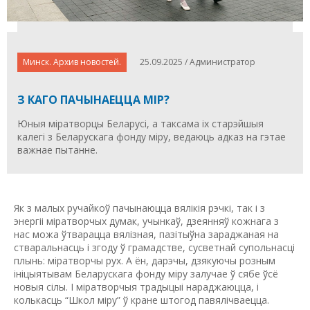
Минск. Архив новостей.
25.09.2025 / Администратор
З КАГО ПАЧЫНАЕЦЦА МІР?
Юныя міратворцы Беларусі, а таксама іх старэйшыя
калегі з Беларускага фонду міру, ведаюць адказ на гэтае
важнае пытанне.
Як з малых ручайкоў пачынаюцца вялікія рэчкі, так і з
энергіі міратворчых думак, учынкаў, дзеянняў кожнага з
нас можа ўтварацца вялізная, пазітыўна зараджаная на
стваральнасць і згоду ў грамадстве, сусветнай супольнасці
плынь: міратворчы рух. А ён, дарэчы, дзякуючы розным
ініцыятывам Беларускага фонду міру залучае ў сябе ўсё
новыя сілы. І міратворчыя традыцыі нараджаюцца, і
колькасць “Школ міру” ў кране штогод павялічваецца.