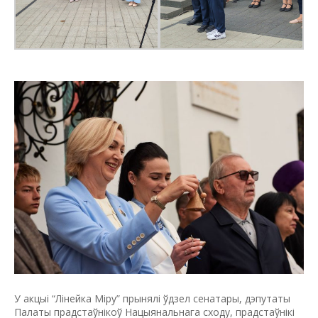
У акцыі “Лінейка Міру” прынялі ўдзел сенатары, дэпутаты
Палаты прадстаўнікоў Нацыянальнага сходу, прадстаўнікі