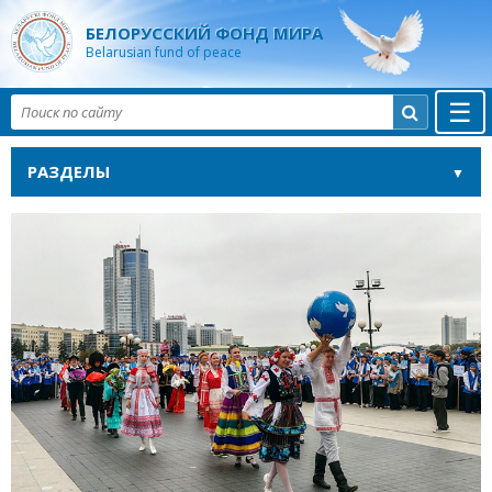
БЕЛОРУССКИЙ ФОНД МИРА
Belarusian fund of peace
☰

РАЗДЕЛЫ