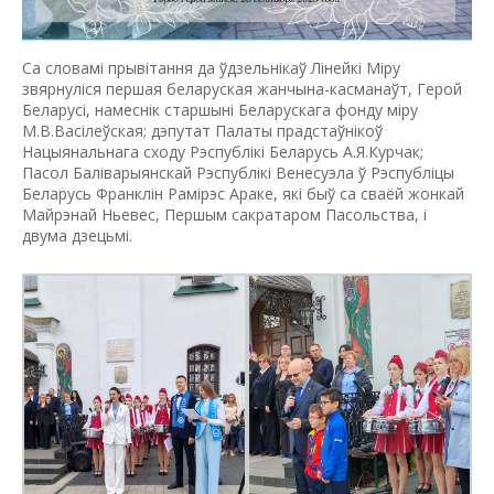
Са словамі прывітання да ўдзельнікаў Лінейкі Міру
звярнуліся першая беларуская жанчына-касманаўт, Герой
Беларусі, намеснік старшыні Беларускага фонду мiру
М.В.Васілеўская; дэпутат Палаты прадстаўнікоў
Нацыянальнага сходу Рэспублікі Беларусь А.Я.Курчак;
Пасол Баліварыянскай Рэспублікі Венесуэла ў Рэспубліцы
Беларусь Франклін Рамірэс Араке, які быў са сваёй жонкай
Майрэнай Ньевес, Першым сакратаром Пасольства, і
двума дзецьмі.