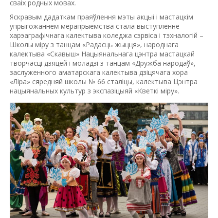
сваiх родных мовах.
Яскравым дадаткам праяўлення мэты акцыi i мастацкiм
упрыгожаннем мерапрыемства стала выступленне
харэаграфiчнага калектыва коледжа сэрвiса i тэхналогiй –
Школы мiру з танцам «Радасць жыцця», народнага
калектыва «Скавыш» Нацыянальнага цэнтра мастацкай
творчасцi дзяцей i моладзi з танцам «Дружба народаў»,
заслуженного аматарскага калектыва дзiцячага хора
«Лiра» сяредняй школы № 66 сталiцы, калектыва Цэнтра
нацыянальных культур з экспазiцыяй «Кветкi мiру».