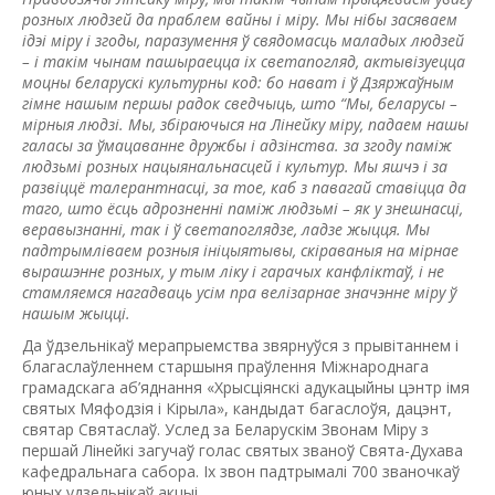
розных людзей да праблем вайны і міру. Мы нібы засяваем
ідэі міру і згоды, паразумення ў свядомасць маладых людзей
– і такім чынам пашыраецца іх светапогляд, актывізуецца
моцны беларускі культурны код: бо нават і ў Дзяржаўным
гімне нашым першы радок сведчыць, што “Мы, беларусы –
мірныя людзі. Мы, збіраючыся на Лінейку міру, падаем нашы
галасы за ўмацаванне дружбы і адзінства. за згоду паміж
людзьмі розных нацыянальнасцей і культур. Мы яшчэ і за
развіццё талерантнасці, за тое, каб з павагай ставіцца да
таго, што ёсць адрозненні паміж людзьмі – як у знешнасці,
веравызнанні, так і ў светапоглядзе, ладзе жыцця. Мы
падтрымліваем розныя ініцыятывы, скіраваныя на мірнае
вырашэнне розных, у тым ліку і гарачых канфліктаў, і не
стамляемся нагадваць усім пра велізарнае значэнне міру ў
нашым жыцці.
Да ўдзельнікаў мерапрыемства звярнуўся з прывітаннем і
благаслаўленнем старшыня праўлення Міжнароднага
грамадскага аб’яднання «Хрысціянскі адукацыйны цэнтр імя
святых Мяфодзія і Кірыла», кандыдат багаслоўя, дацэнт,
святар Святаслаў. Услед за Беларускім Звонам Міру з
першай Лінейкі загучаў голас святых званоў Свята-Духава
кафедральнага сабора. Іх звон падтрымалі 700 званочкаў
юных удзельнікаў акцыі.