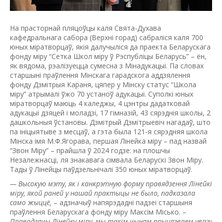
На прасторнай пляцоўцы каля Свята-Духава
кафедральнага сабора (Верхні горад) сабраліся каля 700
юных міратворцаў, якія далучыліся да праекта Беларускага
фонду міру “Сетка Школ міру ў Рэспубліцы Беларусь” – ён,
як вядома, рэалізуецца сумесна з Мінадукацыі. Па словах
старшыні праўлення Мінскага гарадскога аддзялення
фонду Дзмітрыя Караня, цяпер у Мінску статус “Школа
міру” атрымалі ўжо 70 устаноў адукацыі. Суполкі юных
міратворцаў маюць 4 каледжы, 4 цэнтры дадатковай
адукацыі дзяцей і моладзі, 17 гімназій, 43 сярэднія школы, 2
дашкольныя ўстановы. Дзмітрый Дзмітрыевіч нагадаў, што
па ініцыятыве з месцаў, а гэта была 121-я сярэдняя школа
Мінска імя М.Ф.Ягорава, першая Лінейка міру – пад назвай
“Звон Мiру” – прайшла ў 2024 годзе: на плошчы
Незалежнасці, ля знакавага сімвала Беларускі Звон Міру.
Тады ў Лінейцы паўдзельнічалі 350 юных міратворцаў.
— Высокую мэту, як і канкрэтную форму правядзення Лінейкі
міру, якой раней у нашай практыцы не было, падказала
само жыццё,
– адзначыў напярэдадні падзеі старшыня
праўлення Беларускага фонду міру Максім Місько. –
Праводзячы Лінейку міру, мы такім чынам прыцягваем увагу