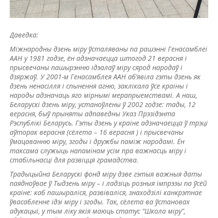
Даведка:
Міжнародны дзень міру ўсталяваны па рашэнні Генасамблеі
ААН у 1981 годзе, ён адзначаецца штогод 21 верасня і
прысвечаны пашырэнню ідэалаў міру сярод народаў і
дзяржаў. У 2001-м Генасамблея ААН аб’явіла гэты дзень як
дзень ненасілля і спынення агню, заклікала ўсе краіны і
народы адзначаць яго мірнымі мерапрыемствамі. А наш,
Беларускі дзень міру, устаноўлены ў 2002 годзе: тады, 12
верасня, быў прыняты адпаведны Указ Прэзідэнта
Рэспублікі Беларусь. Гэты дзень у краіне адзначаецца ў трэці
аўторак верасня (сёлета – 16 верасня ) і прысвечаны
ўмацаванню міру, згоды і дружбы паміж народамі. Ён
таксама служыць напамінам усім пра важнасць міру і
стабільнасці для развіцця грамадства.
Традыцыйна Беларускі фонд міру дзве гэтыя важныя даты
паядноўвае ў Тыдзень міру – і ладзіць розныя імпрэзы па ўсёй
краіне: каб пашыраліся, развіваліся, знаходзілі канкрэтнае
ўвасабленне ідэі міру і згоды. Так, сёлета ва ўстановах
адукацыі, у тым ліку якія маюць статус “Школа міру”,