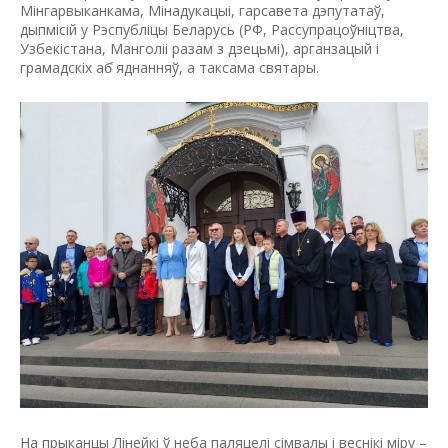
Мінгарвыканкама, Мінадукацыі, гарсавета дэпутатаў,
дыпмісій у Рэспубліцы Беларусь (РФ, Рассупрацоўнiцтва,
Узбекiстана, Манголii разам з дзецьмі), арганзацый i
грамадскiх аб҅ яднанняў, а таксама святары.
На прыканцы Лiнейкi ў неба паляцелi сiмвалы i веснiкi мiру –