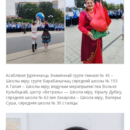
Асаблiвая ўдзячнасць Знамённай групе гiмназii № 43 –
Школы мiру; групе барабаншчыц сяредняй школы № 153
А.Талая – Школы мiру; вядучым мерапрыемства Вользе
Кульбiцкай, цэнтр «Ветразь» — Школа мiру, Кiрылу Дубiку,
сярэдняя школа № 62 iмя Захарова – Школа мiру, Валерыi
Суша, сяредняя школа № 30 сталiцы.