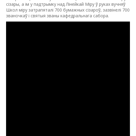
сiзары, а iм у падтрымку над Лiнейкай Мiру ў руках вучняў
Школ мiру затрапяталi 700 бумажных сiзароў, зазвiнелi 700
званочкаў i святыя званы кафедральнага сабора.