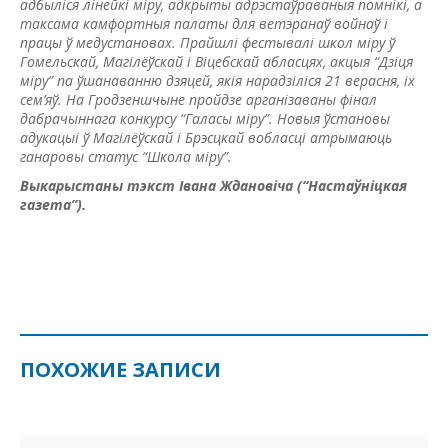
адбыліся лінейкі міру, адкрыты адрэстаўраваныя помнікі, а
таксама камфортныя палаты для ветэранаў войнаў і
працы ў медустановах. Прайшлі фестывалі школ міру ў
Гомельскай, Магілёўскай і Віцебскай абласцях, акцыя “Дзіця
міру” па ўшанаванню дзяцей, якія нарадзіліся 21 верасня, іх
сем’яў. На Гродзеншчыне пройдзе арганізаваны фінал
дабрачыннага конкурсу “Галасы міру”. Новыя ўстановы
адукацыі ў Магілёўскай і Брэсцкай вобласці атрымаюць
ганаровы статус “Школа міру”.
Выкарыстаны тэкст Івана Ждановіча (“Настаўніцкая
газета”).
ПОХОЖИЕ ЗАПИСИ