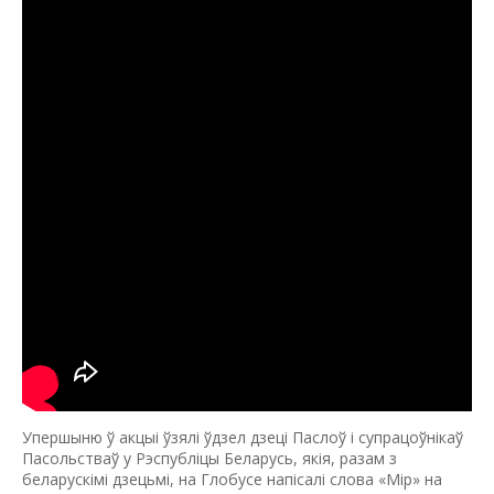
Упершыню ў акцыi ўзялi ўдзел дзецi Паслоў i супрацоўнiкаў
Пасольстваў у Рэспублiцы Беларусь, якiя, разам з
беларускiмi дзецьмi, на Глобусе напiсалi слова «Мiр» на