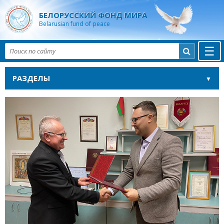
БЕЛОРУССКИЙ ФОНД МИРА
Belarusian fund of peace
☰

РАЗДЕЛЫ