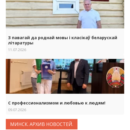
З павагай да роднай мовы i класiкаў беларускай
лiтаратуры
11.07.2026
С профессионализмом и любовью к людям!
09.07.2026
МИНСК. АРХИВ НОВОСТЕЙ.