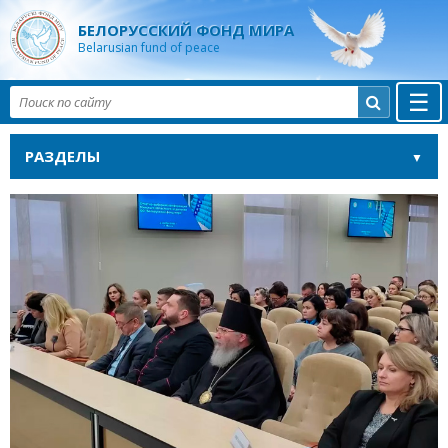
БЕЛОРУССКИЙ ФОНД МИРА
Belarusian fund of peace
☰

РАЗДЕЛЫ