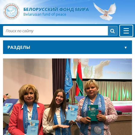
БЕЛОРУССКИЙ ФОНД МИРА
Belarusian fund of peace
☰

РАЗДЕЛЫ