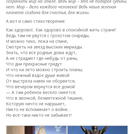
сохранить мир на Земле. Ведь мир – это не подарок судьбы,
нет. Мир – дело каждого человека! Ведь наша зеленая
планета создана для счастья, для жизни.
А вот и само стихотворение:
Как здорово!.. Как здорово в спокойной жить стране!
Ведь там не рвутся с грохотом снаряды,
И можно тихо, лежа на спине,
Смотреть на звезд высоких мириады.
Знать, что все родные дома ждут,
А не страдают где-нибудь от раны,
Что дни прекрасные грядут
И что на лето можно строить планы;
Что нежный вздох души живой
От выстрела навек не оборвется,
Что вечером вернутся все домой
— А там ребенок весело смеется;
Что в звонкой, безмятежной тишине,
Которую ничто не нарушает,
Никто не вспоминает о войне…
Но все-таки никто не забывает!