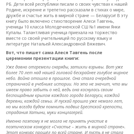
РБ. Дети всей республики писали о своих чувствах к нашей
Родине, искренне и трепетно рассказали в стихах о мире,
дружбе и счастье жить в мирной стране — Беларуси! В эту
книгу было включено стихотворение Алеси Тавгень,
ученицы 10 класса Молодечненской СШ №1 имени Янки
Купалы. Талантливая ученица приехала на торжество
вместе со своей учительницей по русскому языку и
литературе Натальей Александровной Вяжевич.
Вот, что пишет сама Алеся Тавгень после
церемонии презентации книги:
Уже давно отгремели снаряды, затихли взрывы. Вот уже
более 70 лет над нашей головой бескрайнее голубое мирное
небо. Война отошла в прошлое. Она стала очередной
страничкой в учебнике истории. Но это не значит, что мы
имеем право забыть о ней, ведь она коснулась своим
беспощадным крылом каждого города Беларуси, каждой
деревни, каждой семьи. И пускай прошло уже немало лет,
но мы всегда будем помнить подвиг Брестской крепости,
страдания Хатыни, муки концлагерей.
Именно поэтому я не могла не принять участие в
поэтическом конкурсе «Счастье – жить в мирной стране».
Этот конкурс прошёл по всей стране. И пусть я не стала