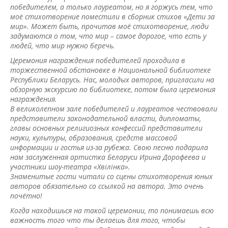
победителем, а только лауреатом, но я горжусь тем, что
моё стихотворение поместили в сборник стихов «Дети за
мир». Может быть, прочитав моё стихотворение, люди
задумаются о том, что мир – самое дорогое, что есть у
людей, что мир нужно беречь.
Церемония награждения победителей проходила в
торжественной обстановке в Национальной библиотеке
Республики Беларусь. Нас, молодых авторов, пригласили на
обзорную экскурсию по библиотеке, потом была церемония
награждения.
В великолепном зале победителей и лауреатов чествовали
представители законодательной власти, дипломаты,
главы основных религиозных конфессий представители
науки, культуры, образования, средств массовой
информации и гостья из-за рубежа. Свою песню подарила
нам заслуженная артистка Беларуси Ирина Дорофеева и
участники шоу-театра «Хвiлiнка».
Знаменитые гости читали со сцены стихотворения юных
авторов обязательно со ссылкой на автора. Это очень
почётно!
Когда находишься на такой церемонии, то понимаешь всю
важность того что ты делаешь для того, чтобы