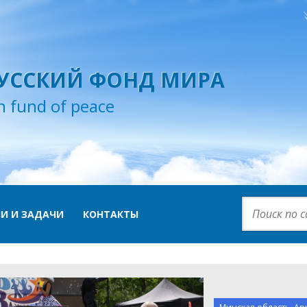
УССКИЙ ФОНД МИРА
n fund of peace
И И ЗАДАЧИ
КОНТАКТЫ