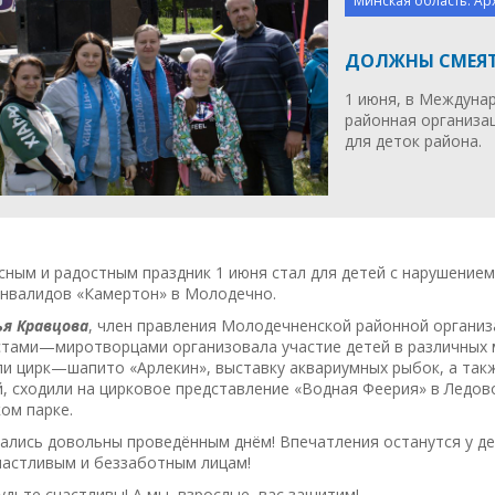
Минская область. Ар
ДОЛЖНЫ СМЕЯТ
1 июня, в Междуна
районная организа
для деток района.
ным и радостным праздник 1 июня стал для детей с нарушение
инвалидов «Камертон» в Молодечно.
я Кравцова
, член правления Молодечненской районной организ
стами—миротворцами организовала участие детей в различных 
ли цирк—шапито «Арлекин», выставку аквариумных рыбок, а та
, сходили на цирковое представление «Водная Феерия» в Ледов
ом парке.
ались довольны проведённым днём! Впечатления останутся у д
частливым и беззаботным лицам!
удьте счастливы! А мы, взрослые, вас защитим!