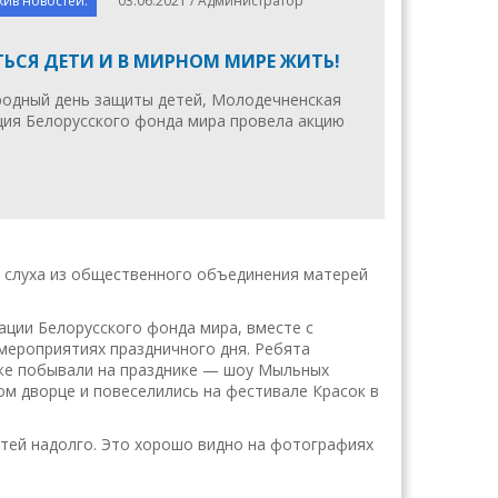
хив новостей.
03.06.2021 / Администратор
ЬСЯ ДЕТИ И В МИРНОМ МИРЕ ЖИТЬ!
родный день защиты детей, Молодечненская
ция Белорусского фонда мира провела акцию
м слуха из общественного объединения матерей
ации Белорусского фонда мира, вместе с
мероприятиях праздничного дня. Ребята
кже побывали на празднике — шоу Мыльных
ом дворце и повеселились на фестивале Красок в
етей надолго. Это хорошо видно на фотографиях