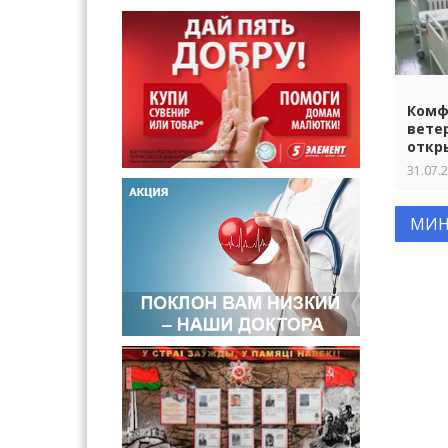
Комф
вете
откр
31.07.
МИН