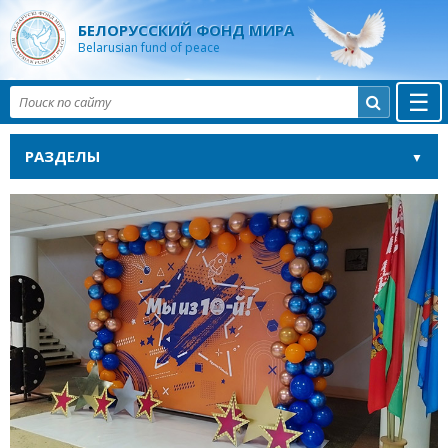
БЕЛОРУССКИЙ ФОНД МИРА
Belarusian fund of peace
☰

РАЗДЕЛЫ