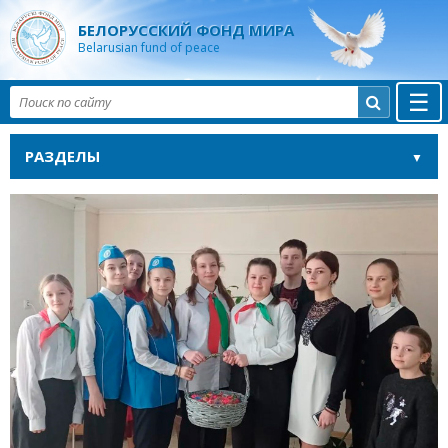
БЕЛОРУССКИЙ ФОНД МИРА
Belarusian fund of peace
☰

РАЗДЕЛЫ