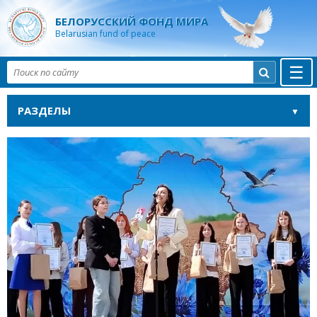
БЕЛОРУССКИЙ ФОНД МИРА
Belarusian fund of peace
☰

РАЗДЕЛЫ