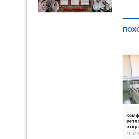
ПОХ
Комф
вете
откр
31.07.