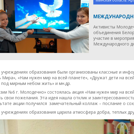
Минская область. Ар
МЕЖДУНАРОДН
Активисты Молоде
объединения Белор
участие в меропри
Международного дн
х учреждениях образования были организованы классные и инф
 Мира», «Нам нужен мир на всей планете», «Дружат дети на все
под мирным небом жить» и мн.др.
зии №6 г. Молодечно» состоялась акция «Нам нужен мир на все
ь свои пожелания. Эта идея нашла отклик и заинтересованность
ьтате акции получился замечательный коллаж – послание о сох
 учреждениях образования царила атмосфера добра, теплых дру