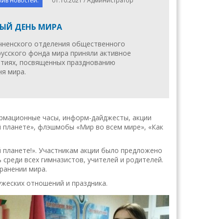
хив новостей.
01.10.2021 / Администратор
ЫЙ ДЕНЬ МИРА
чненского отделения общественного
усского фонда мира приняли активное
ятиях, посвященных празднованию
я мира.
ормационные часы, информ-дайджесты, акции
й планете», флэшмобы «Мир во всем мире», «Как
й планете!». Участникам акции было предложено
 среди всех гимназистов, учителей и родителей.
ранении мира.
жеских отношений и праздника.