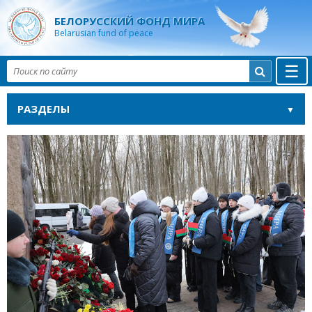
БЕЛОРУССКИЙ ФОНД МИРА
Belarusian fund of peace
☰

РАЗДЕЛЫ