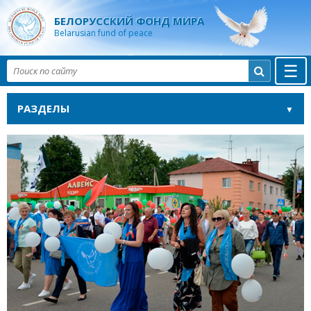
БЕЛОРУССКИЙ ФОНД МИРА
Belarusian fund of peace
☰

РАЗДЕЛЫ