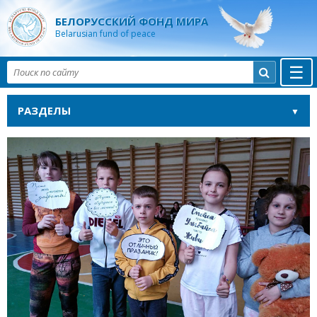
БЕЛОРУССКИЙ ФОНД МИРА
Belarusian fund of peace
☰

РАЗДЕЛЫ