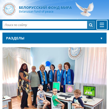
БЕЛОРУССКИЙ ФОНД МИРА
Belarusian fund of peace
☰

РАЗДЕЛЫ