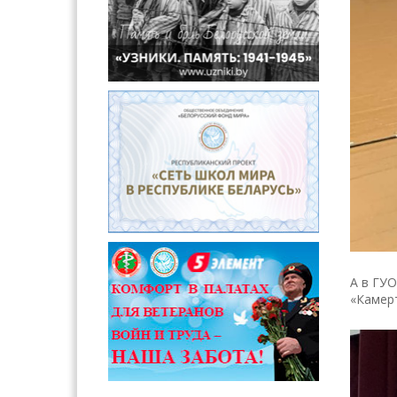
А в ГУ
«Камерт