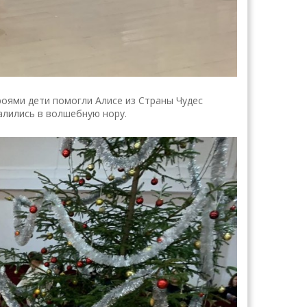
оями дети помогли Алисе из Страны Чудес
алились в волшебную нору.