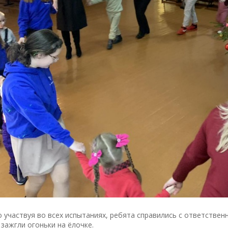
 участвуя во всех испытаниях, ребята справились с ответственн
зажгли огоньки на ёлочке.