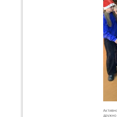
Активно
дружно 