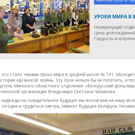
Минская область. Ар
УРОКИ МИРА В
Немеркнущий подви
Цена долгожданной
Гордость и искренн
это стало темами Урока мира в средней школе № 14 г. Молодеч
стории афганской войны. Эту Урок нельзя бы не посетить, и п
датель Минского областного отделения «Белорусский фонд мир
чненской организации Фонда мира Светлана Чижикова.
надежды на созидательное будущее мы возлагаем на нашу моло
 сегодня и трудиться завтра, зависит будущее Беларуси. Незав