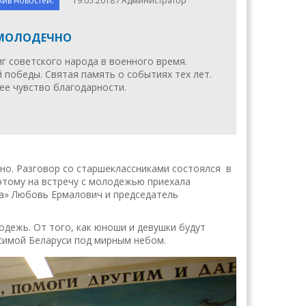
хив новостей.
19.05.2018 / Администратор
 МОЛОДЕЧНО
г советского народа в военного время.
 победы. Святая память о событиях тех лет.
ее чувство благодарности.
но. Разговор со старшеклассниками состоялся в
оэтому на встречу с молодежью приехала
а» Любовь Ермалович и председатель
дежь. От того, как юноши и девушки будут
исимой Беларуси под мирным небом.