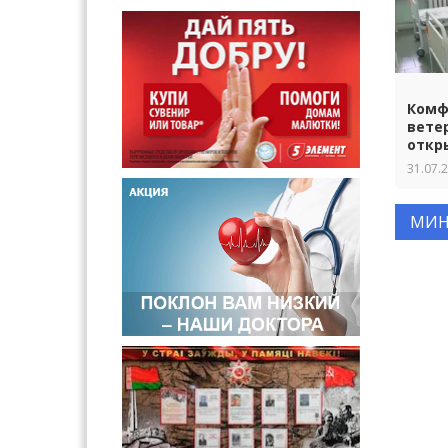
Комф
вете
откр
31.07.
МИН