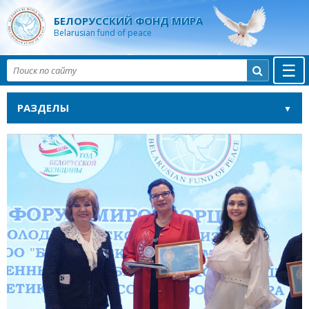
БЕЛОРУССКИЙ ФОНД МИРА
Belarusian fund of peace
☰

РАЗДЕЛЫ