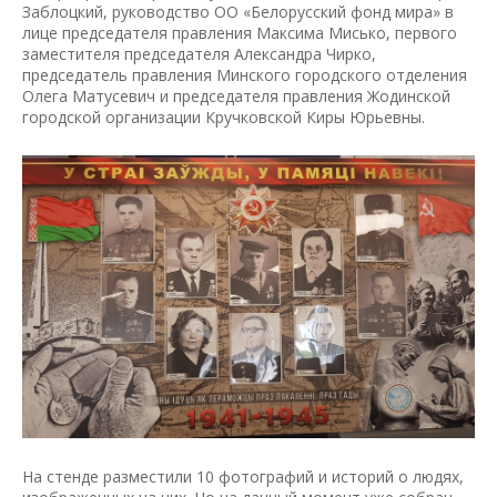
Заблоцкий, руководство ОО «Белорусский фонд мира» в
лице председателя правления Максима Мисько, первого
заместителя председателя Александра Чирко,
председатель правления Минского городского отделения
Олега Матусевич и председателя правления Жодинской
городской организации Кручковской Киры Юрьевны.
На стенде разместили 10 фотографий и историй о людях,