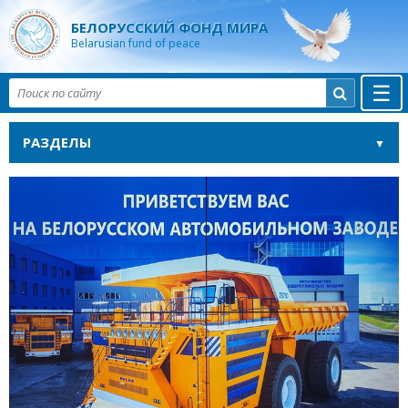
БЕЛОРУССКИЙ ФОНД МИРА
Belarusian fund of peace
☰

РАЗДЕЛЫ