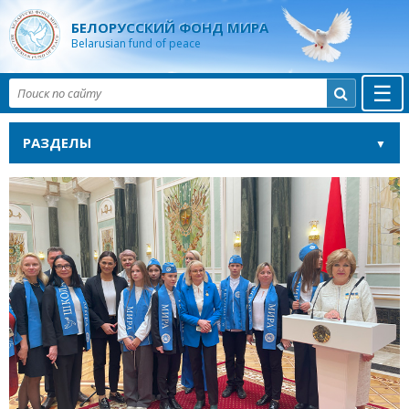
БЕЛОРУССКИЙ ФОНД МИРА
Belarusian fund of peace
☰

РАЗДЕЛЫ