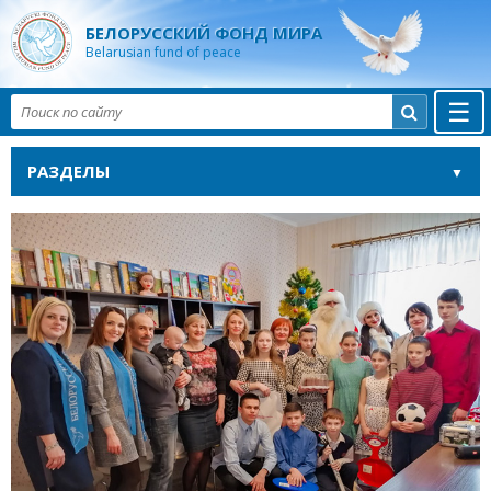
БЕЛОРУССКИЙ ФОНД МИРА
Belarusian fund of peace
☰

РАЗДЕЛЫ