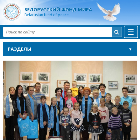
БЕЛОРУССКИЙ ФОНД МИРА
Belarusian fund of peace
☰

РАЗДЕЛЫ