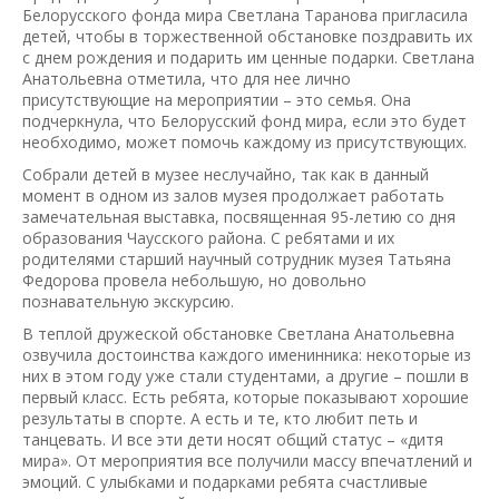
Белорусского фонда мира Светлана Таранова пригласила
детей, чтобы в торжественной обстановке поздравить их
с днем рождения и подарить им ценные подарки. Светлана
Анатольевна отметила, что для нее лично
присутствующие на мероприятии – это семья. Она
подчеркнула, что Белорусский фонд мира, если это будет
необходимо, может помочь каждому из присутствующих.
Собрали детей в музее неслучайно, так как в данный
момент в одном из залов музея продолжает работать
замечательная выставка, посвященная 95-летию со дня
образования Чаусского района. С ребятами и их
родителями старший научный сотрудник музея Татьяна
Федорова провела небольшую, но довольно
познавательную экскурсию.
В теплой дружеской обстановке Светлана Анатольевна
озвучила достоинства каждого именинника: некоторые из
них в этом году уже стали студентами, а другие – пошли в
первый класс. Есть ребята, которые показывают хорошие
результаты в спорте. А есть и те, кто любит петь и
танцевать. И все эти дети носят общий статус – «дитя
мира». От мероприятия все получили массу впечатлений и
эмоций. С улыбками и подарками ребята счастливые