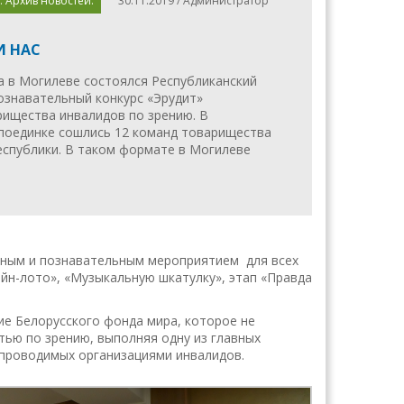
. Архив новостей.
30.11.2019 / Администратор
И НАС
а в Могилеве состоялся Республиканский
ознавательный конкурс «Эрудит»
рищества инвалидов по зрению. В
поединке сошлись 12 команд товарищества
еспублики. В таком формате в Могилеве
сным и познавательным мероприятием для всех
ейн-лото», «Музыкальную шкатулку», этап «Правда
ие Белорусского фонда мира, которое не
ью по зрению, выполняя одну из главных
 проводимых организациями инвалидов.