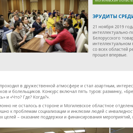
Могилевская область
ЭРУДИТЫ СРЕД
21 ноября 2019 год
интеллектуально-п
Белорусского това
интеллектуальном 
со всех областей р
прошел впервые.
 проходил в дружественной атмосфере и стал азартным, интере
ков и болельщиков. Конкурс включал пять туров: разминку, «Бр
ь» и «Что? Где? Когда?».
онно не осталось в стороне и Могилевское областное отделен
шно к проблемам социализации и инклюзии людей с инвалидност
ых целей – оказание поддержки и финансирования мероприятий,