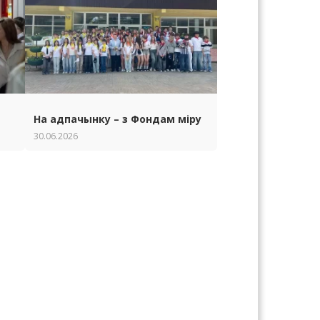
На адпачынку – з Фондам міру
30.06.2026