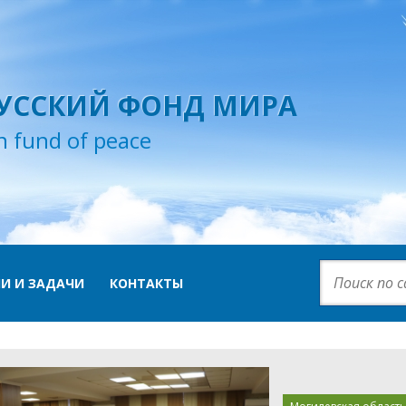
УССКИЙ ФОНД МИРА
n fund of peace
И И ЗАДАЧИ
КОНТАКТЫ