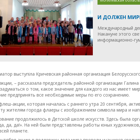
Могилевская область
И ДОЛЖЕН МИР
Международный ден
Накануне этого све
информационно-гума
иатор выступіла Кричевская районная организация Белорусског
акции, – рассказала председатель районной организации Галин
задуматься о том, какое значение для каждого из нас имеет ми
ние предпринять все необходимые меры по его сохранению.
флеш-акции, которая началась с раннего утра 20 сентября, ак
ту жителям города флаеры с изображением символа мира и напо
ование продолжилось в Детской школе искусств. Здесь была ор
да, да, да!». На ней были представлены работы юных художников
всей планете.
ентября акцию в поддержку дела мира провели учащиеся средни