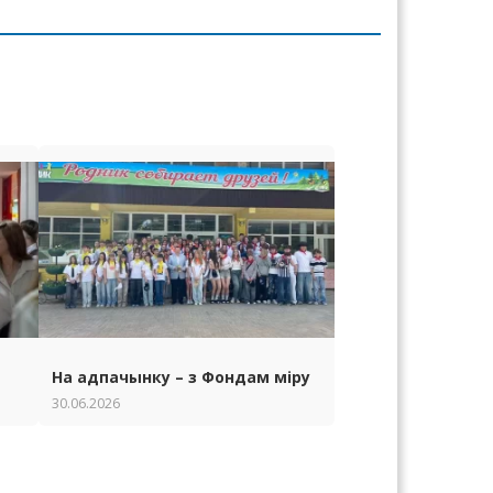
На адпачынку – з Фондам міру
30.06.2026