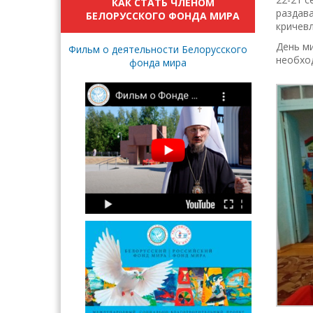
КАК СТАТЬ ЧЛЕНОМ
раздав
БЕЛОРУССКОГО ФОНДА МИРА
кричевл
День ми
Фильм о деятельности Белорусского
необход
фонда мира