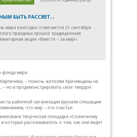
. Архив новостей.
26.09.2019 / Администратор
НЫМ БЫТЬ РАССВЕТ…
ь мира ежегодно отмечается 21 сентября.
тлого праздніка прошла традиционная
нитарная акция «Вместе – за мир!».
о фонда мира.
а Кирпичева, – помочь жителям Кричевщины не
р, – но и продемонстрировать свое твердое
тивисты районной организации вручали спешащим
минанием, что мир – это счастье.
ганизована творческая площадка «Солнечному
, в которых рассказывалось о том, как они видят
х школ города. В городских микрорайонах они