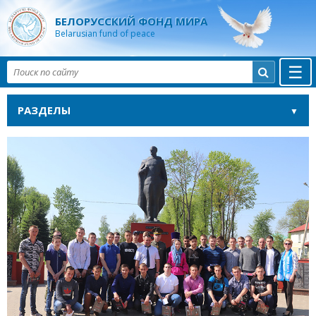
БЕЛОРУССКИЙ ФОНД МИРА
Belarusian fund of peace
☰

РАЗДЕЛЫ