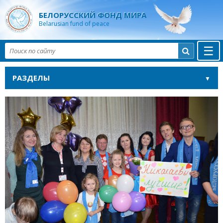
БЕЛОРУССКИЙ ФОНД МИРА
Belarusian fund of peace
☰

РАЗДЕЛЫ