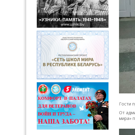
Гости п
От адми
мира» 