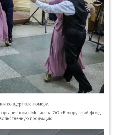
или концертные номера.
 организация г.Могилева ОО «Белорусский фонд
вольственную продукцию.