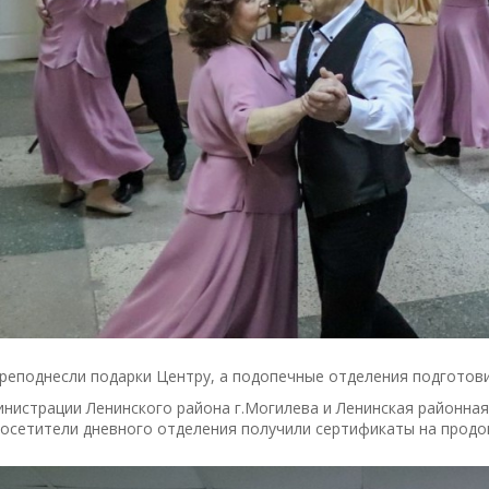
реподнесли подарки Центру, а подопечные отделения подготов
нистрации Ленинского района г.Могилева и Ленинская районная
посетители дневного отделения получили сертификаты на продо