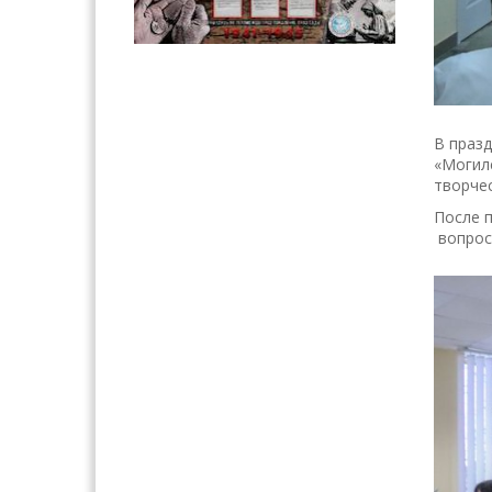
В праз
«Могил
творче
После п
вопрос