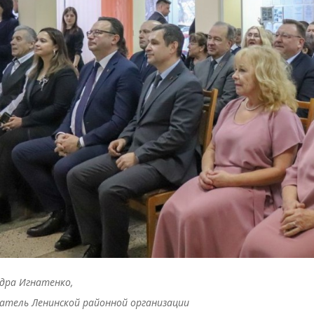
дра Игнатенко,
атель Ленинской районной организации