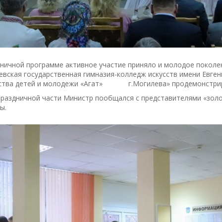
дничной программе активное участие приняло и молодое поколе
евская государственная гимназия-колледж искусств имени Евге
ства детей и молодежи «Агат» г.Могилева» продемонстриро
раздничной части Министр пообщался с представителями «золо
ы.