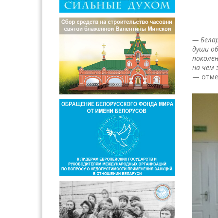
— Белар
души об
поколен
на чем 
— отме