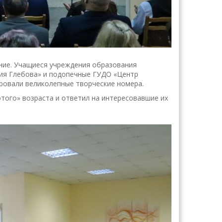
ние. Учащиеся учреждения образования
ния Глебова» и подопечные ГУДО «Центр
вали великолепные творческие номера.
того» возраста и ответил на интересовавшие их