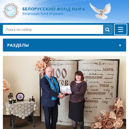
БЕЛОРУССКИЙ ФОНД МИРА
Belarusian fund of peace
☰

РАЗДЕЛЫ